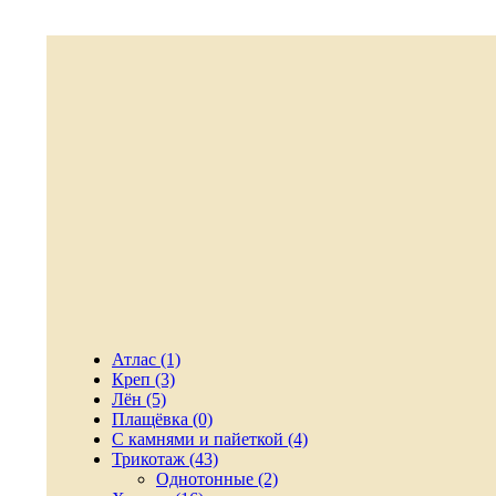
Атлас (1)
Креп (3)
Лён (5)
Плащёвка (0)
С камнями и пайеткой (4)
Трикотаж (43)
Однотонные (2)