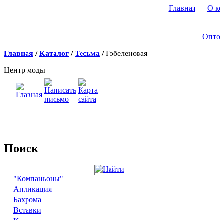
Главная
О к
Опто
Главная
/
Каталог
/
Тесьма
/
Гобеленовая
Центр моды
Поиск
"Компаньоны"
Апликация
Бахрома
Вставки