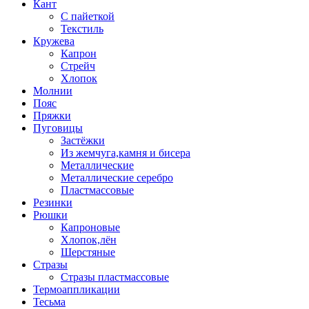
Кант
С пайеткой
Текстиль
Кружева
Капрон
Стрейч
Хлопок
Молнии
Пояс
Пряжки
Пуговицы
Застёжки
Из жемчуга,камня и бисера
Металлические
Металлические серебро
Пластмассовые
Резинки
Рюшки
Капроновые
Хлопок,лён
Шерстяные
Стразы
Стразы пластмассовые
Термоаппликации
Тесьма