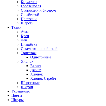
Бархатная
Гобеленовая
С камнями и бисером
С пайеткой
Цветочки
Шерсть
Ткани
Атлас
Креп
Лён
Плащёвка
С камнями и пайеткой
Трикотаж
Однотонные
Хлопок
Батист
Джинс
Хлопок
Хлопок-Стрейч
Шерстяные
Шифон
Украшения
Цветы
Шнуры