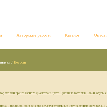
и
Авторские работы
Каталог
Оптов
авная
/
Новости
 гороховый принт. Разного диаметра и цвета. Брючные костюмы, юбки, блузы 
Эйсман, традиционно в декабре объявляют главный цвет наступающего года. В 