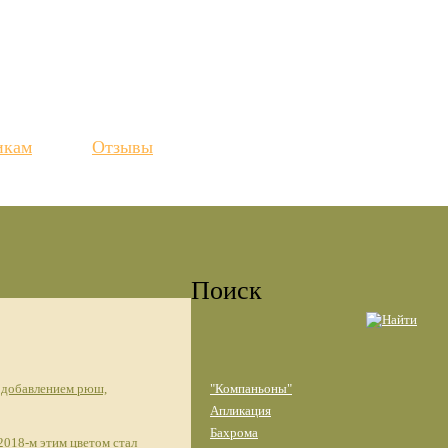
икам
Отзывы
Поиск
с добавлением рюш,
"Компаньоны"
Апликация
Бахрома
2018-м этим цветом стал