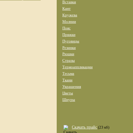
Вставки
Кант
Кружева
Молнии
Пояс
Пряжки
Пуговицы
Резинки
Рюшки
Стразы
Термоаппликации
Тесьма
Ткани
Украшения
Цветы
Шнуры
Скачать прайс
(23 кб)