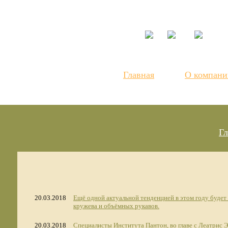
Центр моды
Главная
О компани
Гл
20.03.2018
Ещё одной актуальной тенденцией в этом году будет
кружева и объёмных рукавов.
20.03.2018
Специалисты Института Пантон, во главе с Леатрис 