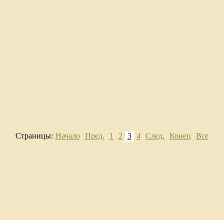
Страницы:
Начало
Пред.
1
2
3
4
След.
Конец
Все