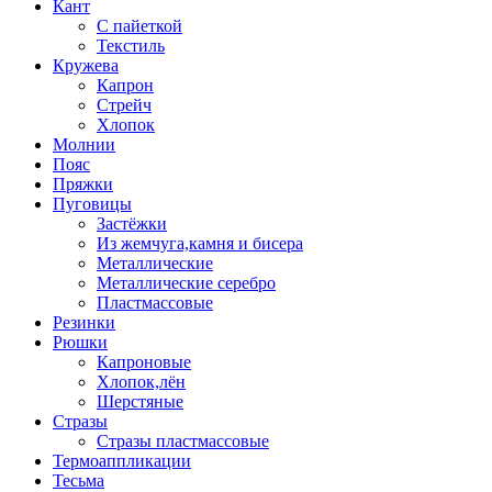
Кант
С пайеткой
Текстиль
Кружева
Капрон
Стрейч
Хлопок
Молнии
Пояс
Пряжки
Пуговицы
Застёжки
Из жемчуга,камня и бисера
Металлические
Металлические серебро
Пластмассовые
Резинки
Рюшки
Капроновые
Хлопок,лён
Шерстяные
Стразы
Стразы пластмассовые
Термоаппликации
Тесьма