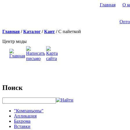
Главная
О к
Опто
Главная
/
Каталог
/
Кант
/
С пайеткой
Центр моды
Поиск
"Компаньоны"
Апликация
Бахрома
Вставки