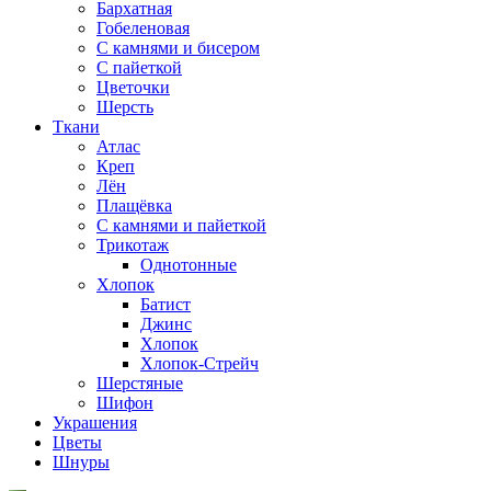
Бархатная
Гобеленовая
С камнями и бисером
С пайеткой
Цветочки
Шерсть
Ткани
Атлас
Креп
Лён
Плащёвка
С камнями и пайеткой
Трикотаж
Однотонные
Хлопок
Батист
Джинс
Хлопок
Хлопок-Стрейч
Шерстяные
Шифон
Украшения
Цветы
Шнуры