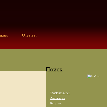
икам
Отзывы
Поиск
"Компаньоны"
Апликация
Бахрома