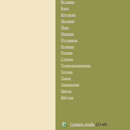
Вставки
Кант
Кружева
Молнии
Пояс
Пряжки
Пуговицы
Резинки
Рюшки
Стразы
Термоаппликации
Тесьма
Ткани
Украшения
Цветы
Шнуры
Скачать прайс
(23 кб)